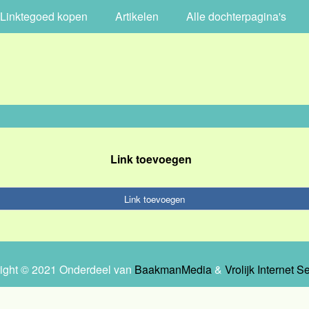
Linktegoed kopen
Artikelen
Alle dochterpagina's
Link toevoegen
Link toevoegen
ight © 2021 Onderdeel van
BaakmanMedia
&
Vrolijk Internet S